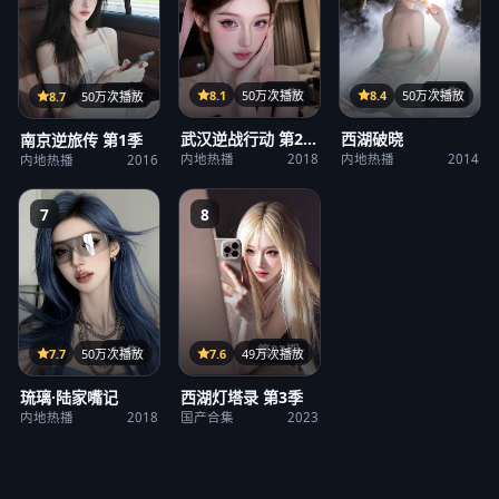
31集
36集
21集
8.1
50万次播放
8.4
50万次播放
8.7
50万次播放
武汉逆战行动 第2
西湖破晓
南京逆旅传 第1季
季
内地热播
2018
内地热播
2014
内地热播
2016
7
8
第23期
12集
7.6
49万次播放
7.7
50万次播放
西湖灯塔录 第3季
琉璃·陆家嘴记
国产合集
2023
内地热播
2018