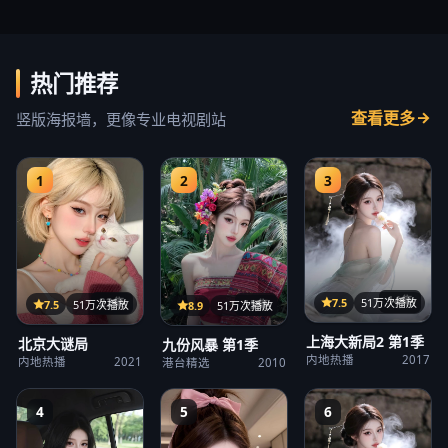
热门推荐
查看更多
竖版海报墙，更像专业电视剧站
1
2
3
14集
22集
7.5
51万次播放
15集
7.5
51万次播放
8.9
51万次播放
上海大新局2 第1季
北京大谜局
九份风暴 第1季
内地热播
2017
内地热播
2021
港台精选
2010
4
5
6