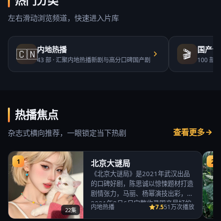
热门分类
左右滑动浏览频道，快速进入片库
内地热播
国产合
🇨🇳
🎬
43
部 ·
汇聚内地热播新剧与高分口碑国产剧
100
部 ·
热播焦点
查看更多
杂志式横向推荐，一眼锁定当下热剧
1
2
北京大谜局
《北京大谜局》是2021年武汉出品
的口碑好剧，陈思诚以惊悚题材打造
剧情张力，马丽、杨幂演技出彩，
2021年8月6日完整收录国产最好的
7.5
内地热播
51万次播放
22集
免费高清电视…