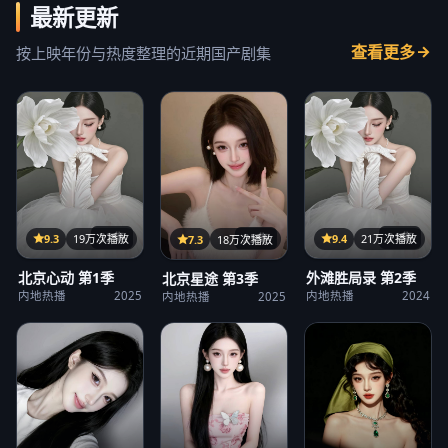
最新更新
查看更多
按上映年份与热度整理的近期国产剧集
32集
21集
25集
9.3
19万次播放
9.4
21万次播放
7.3
18万次播放
北京心动 第1季
外滩胜局录 第2季
北京星途 第3季
内地热播
2025
内地热播
2024
内地热播
2025