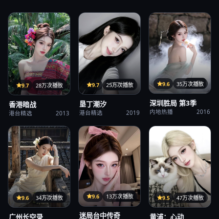
32集
9.6
35万次播放
107分钟
33集
9.7
25万次播放
9.7
28万次播放
深圳胜局 第3季
垦丁潮汐
香港暗战
内地热播
2016
港台精选
2019
港台精选
2013
31集
9.6
13万次播放
122分钟
24集
9.6
34万次播放
9.5
47万次播放
迷局台中传奇
广州长空录
黄浦：心动