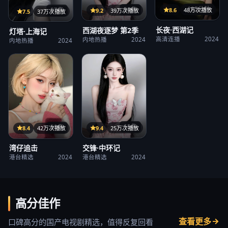
125分钟
38集
8.6
48万次播放
27集
9.2
39万次播放
7.5
37万次播放
长夜·西湖记
西湖夜逐梦 第2季
灯塔·上海记
高清连播
2024
内地热播
2024
内地热播
2024
15集
38集
9.4
25万次播放
8.4
42万次播放
交锋·中环记
湾仔追击
港台精选
2024
港台精选
2024
高分佳作
查看更多
口碑高分的国产电视剧精选，值得反复回看