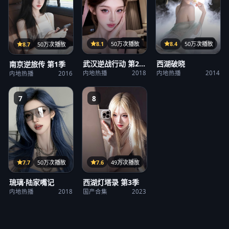
31集
36集
21集
8.1
50万次播放
8.4
50万次播放
8.7
50万次播放
武汉逆战行动 第2
西湖破晓
南京逆旅传 第1季
季
内地热播
2018
内地热播
2014
内地热播
2016
7
8
第23期
12集
7.6
49万次播放
7.7
50万次播放
西湖灯塔录 第3季
琉璃·陆家嘴记
国产合集
2023
内地热播
2018