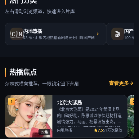
热门分类
左右滑动浏览频道，快速进入片库
内地热播
国产合
🇨🇳
🎬
43
部 ·
汇聚内地热播新剧与高分口碑国产剧
100
部 ·
热播焦点
查看更多
杂志式横向推荐，一眼锁定当下热剧
1
2
北京大谜局
《北京大谜局》是2021年武汉出品
的口碑好剧，陈思诚以惊悚题材打造
剧情张力，马丽、杨幂演技出彩，
2021年8月6日完整收录国产最好的
7.5
内地热播
51万次播放
22集
免费高清电视…