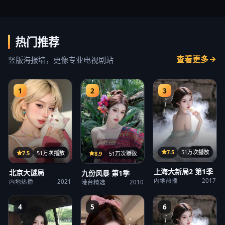
热门推荐
查看更多
竖版海报墙，更像专业电视剧站
1
2
3
14集
22集
7.5
51万次播放
15集
7.5
51万次播放
8.9
51万次播放
上海大新局2 第1季
北京大谜局
九份风暴 第1季
内地热播
2017
内地热播
2021
港台精选
2010
4
5
6