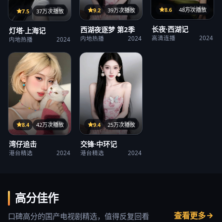
125分钟
38集
8.6
48万次播放
27集
9.2
39万次播放
7.5
37万次播放
长夜·西湖记
西湖夜逐梦 第2季
灯塔·上海记
高清连播
2024
内地热播
2024
内地热播
2024
15集
38集
9.4
25万次播放
8.4
42万次播放
交锋·中环记
湾仔追击
港台精选
2024
港台精选
2024
高分佳作
查看更多
口碑高分的国产电视剧精选，值得反复回看