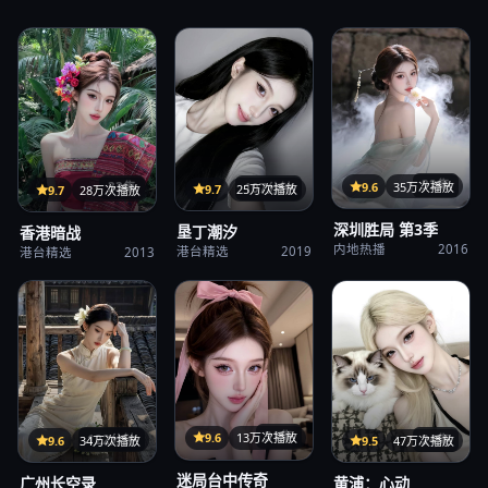
32集
9.6
35万次播放
107分钟
33集
9.7
25万次播放
9.7
28万次播放
深圳胜局 第3季
垦丁潮汐
香港暗战
内地热播
2016
港台精选
2019
港台精选
2013
31集
9.6
13万次播放
122分钟
24集
9.6
34万次播放
9.5
47万次播放
迷局台中传奇
广州长空录
黄浦：心动