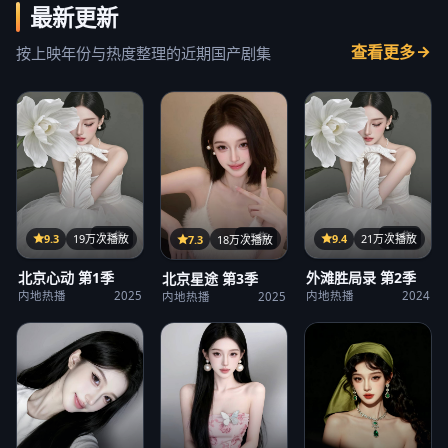
最新更新
查看更多
按上映年份与热度整理的近期国产剧集
32集
21集
25集
9.3
19万次播放
9.4
21万次播放
7.3
18万次播放
北京心动 第1季
外滩胜局录 第2季
北京星途 第3季
内地热播
2025
内地热播
2024
内地热播
2025