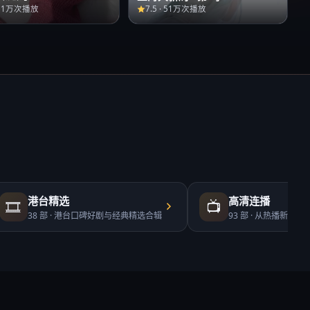
51万次播放
7.5
·
51万次播放
港台精选
高清连播
🎞️
📺
38
部 ·
港台口碑好剧与经典精选合辑
93
部 ·
从热播新剧到