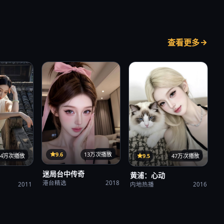
查看更多
31集
9.6
13万次播放
122分钟
24集
34万次播放
9.5
47万次播放
迷局台中传奇
黄浦：心动
港台精选
2018
2011
内地热播
2016