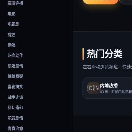
高清连播
电影
电视剧
综艺
动漫
热门分类
热血动作
浪漫爱情
左右滑动浏览频道，快速
惊悚悬疑
内地热播
🇨🇳
喜剧搞笑
43
部 ·
汇聚内地热
战争史诗
科幻奇幻
犯罪剧情
青春治愈