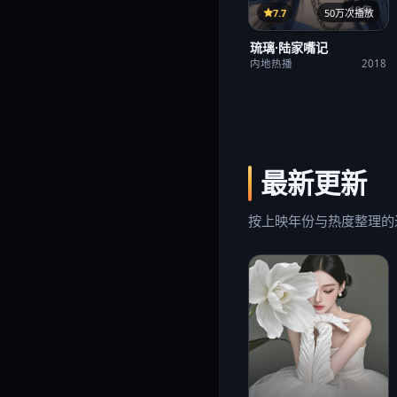
12集
7.7
50万次播放
琉璃·陆家嘴记
内地热播
2018
最新更新
按上映年份与热度整理的