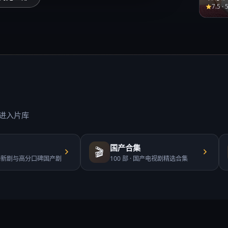
7.5
·
进入片库
国产合集
🎬
播新剧与高分口碑国产剧
100
部 ·
国产电视剧精选合集