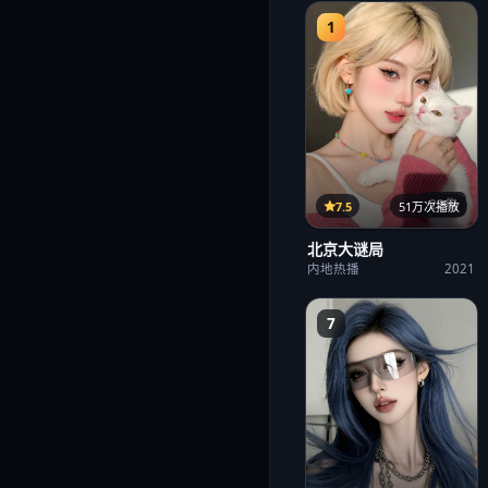
1
22集
7.5
51万次播放
北京大谜局
内地热播
2021
7