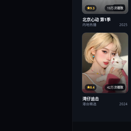
32集
9.3
19万次播放
北京心动 第1季
内地热播
2025
38集
8.4
42万次播放
湾仔追击
港台精选
2024