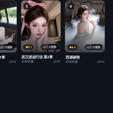
5
6
31集
36集
21集
8.1
50万次播放
8.4
50万次播放
50万次播放
武汉逆战行动 第2季
西湖破晓
1季
内地热播
2018
内地热播
2014
2016