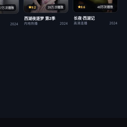
125分钟
38集
8.6
48万次播放
9.2
39万次播放
27集
37万次播放
长夜·西湖记
西湖夜逐梦 第2季
高清连播
2024
内地热播
2024
2024