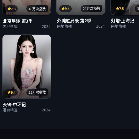
21集
25集
9.4
21万次播放
7.5
7.3
18万次播放
外滩胜局录 第2季
灯塔·上海记
北京星途 第3季
内地热播
2024
内地热播
内地热播
2025
15集
9.4
25万次播放
交锋·中环记
港台精选
2024