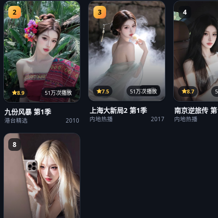
2
3
4
14集
7.5
51万次播放
8.7
15集
8.9
51万次播放
上海大新局2 第1季
南京逆旅传 第
九份风暴 第1季
内地热播
2017
内地热播
港台精选
2010
8