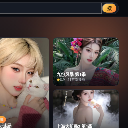
搜
九份风暴 第1季
8.9
·
51万次播放
主推
大谜局
上海大新局2 第1季