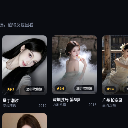
选，值得反复回看
32集
9.6
35万次播放
107分钟
9.6
9.7
25万次播放
深圳胜局 第3季
广州长空录
垦丁潮汐
内地热播
2016
高清连播
港台精选
2019