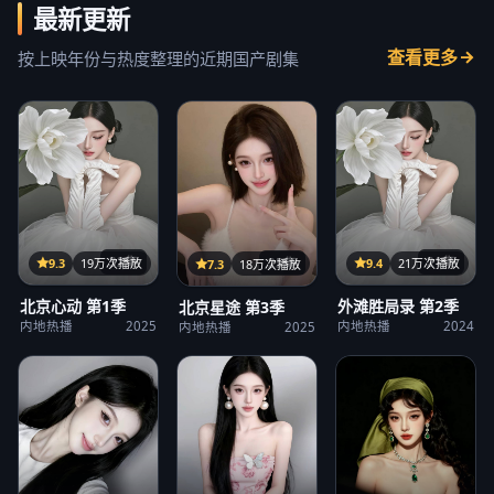
最新更新
查看更多
按上映年份与热度整理的近期国产剧集
32集
21集
25集
9.3
19万次播放
9.4
21万次播放
7.3
18万次播放
北京心动 第1季
外滩胜局录 第2季
北京星途 第3季
内地热播
2025
内地热播
2024
内地热播
2025