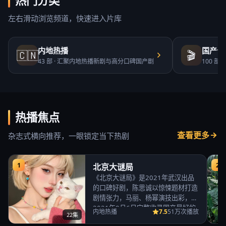
热门分类
左右滑动浏览频道，快速进入片库
内地热播
国产合
🇨🇳
🎬
43
部 ·
汇聚内地热播新剧与高分口碑国产剧
100
部 ·
热播焦点
查看更多
杂志式横向推荐，一眼锁定当下热剧
1
2
北京大谜局
《北京大谜局》是2021年武汉出品
的口碑好剧，陈思诚以惊悚题材打造
剧情张力，马丽、杨幂演技出彩，
2021年8月6日完整收录国产最好的
7.5
内地热播
51万次播放
22集
免费高清电视…