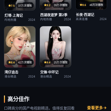
125分钟
38集
8.6
48万次播放
27集
9.2
39万次播放
7.5
37万次播放
长夜·西湖记
西湖夜逐梦 第2季
灯塔·上海记
高清连播
2024
内地热播
2024
内地热播
2024
15集
38集
9.4
25万次播放
8.4
42万次播放
交锋·中环记
湾仔追击
港台精选
2024
港台精选
2024
高分佳作
查看更多
口碑高分的国产电视剧精选，值得反复回看