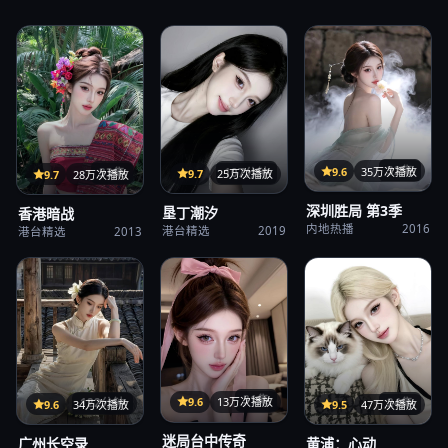
32集
9.6
35万次播放
107分钟
33集
9.7
25万次播放
9.7
28万次播放
深圳胜局 第3季
垦丁潮汐
香港暗战
内地热播
2016
港台精选
2019
港台精选
2013
31集
9.6
13万次播放
122分钟
24集
9.6
34万次播放
9.5
47万次播放
迷局台中传奇
广州长空录
黄浦：心动