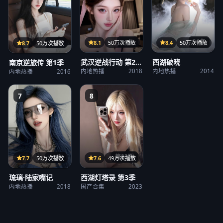
31集
36集
21集
8.1
50万次播放
8.4
50万次播放
8.7
50万次播放
武汉逆战行动 第2
西湖破晓
南京逆旅传 第1季
季
内地热播
2018
内地热播
2014
内地热播
2016
7
8
第23期
12集
7.6
49万次播放
7.7
50万次播放
西湖灯塔录 第3季
琉璃·陆家嘴记
国产合集
2023
内地热播
2018