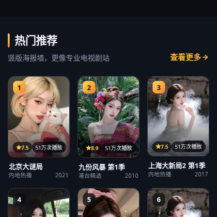
热门推荐
查看更多
竖版海报墙，更像专业电视剧站
1
2
3
14集
22集
7.5
51万次播放
15集
7.5
51万次播放
8.9
51万次播放
上海大新局2 第1季
北京大谜局
九份风暴 第1季
内地热播
2017
内地热播
2021
港台精选
2010
4
5
6