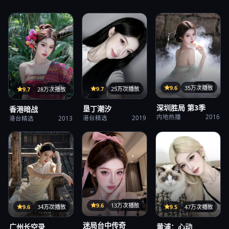
32集
9.6
35万次播放
107分钟
33集
9.7
25万次播放
9.7
28万次播放
深圳胜局 第3季
垦丁潮汐
香港暗战
内地热播
2016
港台精选
2019
港台精选
2013
31集
9.6
13万次播放
122分钟
24集
9.6
34万次播放
9.5
47万次播放
迷局台中传奇
广州长空录
黄浦：心动