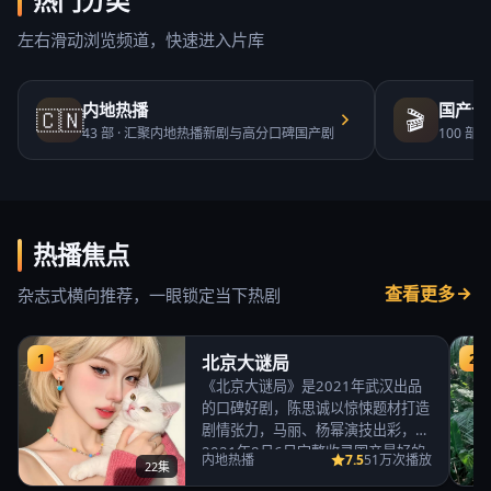
热门分类
左右滑动浏览频道，快速进入片库
内地热播
国产合
🇨🇳
🎬
43
部 ·
汇聚内地热播新剧与高分口碑国产剧
100
部 ·
热播焦点
查看更多
杂志式横向推荐，一眼锁定当下热剧
1
2
北京大谜局
《北京大谜局》是2021年武汉出品
的口碑好剧，陈思诚以惊悚题材打造
剧情张力，马丽、杨幂演技出彩，
2021年8月6日完整收录国产最好的
7.5
内地热播
51万次播放
22集
免费高清电视…