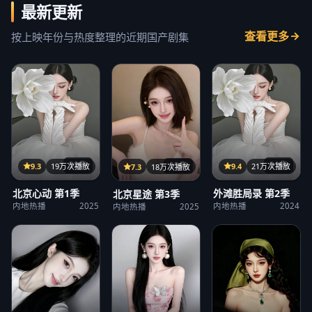
最新更新
查看更多
按上映年份与热度整理的近期国产剧集
32集
21集
25集
9.3
19万次播放
9.4
21万次播放
7.3
18万次播放
北京心动 第1季
外滩胜局录 第2季
北京星途 第3季
内地热播
2025
内地热播
2024
内地热播
2025