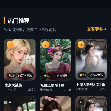
热门推荐
查看更多
竖版海报墙，更像专业电视剧站
1
2
3
14集
22集
7.5
51万次播放
15集
7.5
51万次播放
8.9
51万次播放
上海大新局2 第1季
北京大谜局
九份风暴 第1季
内地热播
2017
内地热播
2021
港台精选
2010
4
5
6