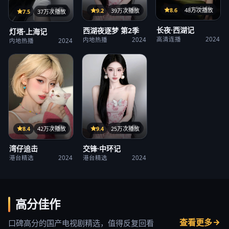
125分钟
38集
8.6
48万次播放
27集
9.2
39万次播放
7.5
37万次播放
长夜·西湖记
西湖夜逐梦 第2季
灯塔·上海记
高清连播
2024
内地热播
2024
内地热播
2024
15集
38集
9.4
25万次播放
8.4
42万次播放
交锋·中环记
湾仔追击
港台精选
2024
港台精选
2024
高分佳作
查看更多
口碑高分的国产电视剧精选，值得反复回看