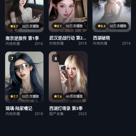
31集
36集
21集
8.1
50万次播放
8.4
50万次播放
8.7
50万次播放
武汉逆战行动 第2
西湖破晓
南京逆旅传 第1季
季
内地热播
2018
内地热播
2014
内地热播
2016
7
8
第23期
12集
7.6
49万次播放
7.7
50万次播放
西湖灯塔录 第3季
琉璃·陆家嘴记
国产合集
2023
内地热播
2018